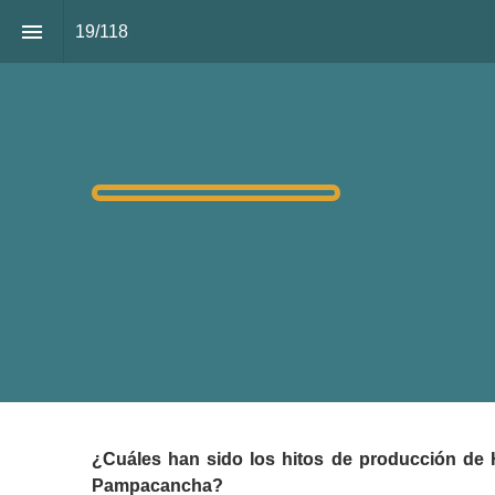
19
/
118
Javier del
HUDBAY MI
¿Cuáles han sido los hitos de producción de 
Pampacancha?