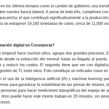
 los últimos tiempos como el cambio de gobierno, una transfor
re nuestra fuerza laboral. A pesar de todo ello, cumplimos con
pacancha, el que contribuyó significativamente a la producción
ia se extrajeron 19,160 toneladas de cobre, cerca de 11,000 on
mación digital en Constancia?
que empezó hace muchos años, agrupa dos grandes procesos. El 
e desde la extracción del mineral hasta su llegada al puerto. 
s y reducir los costos. El segundo tiene que ver con digitaliz
stión de TI, entre otros. Esto constituye un indicador clave en 
el uso de la inteligencia artificial (IA) y 
machine learning
 pa
rnas para garantizar la estabilidad de las presas de relaves, r
 personas para hacer mediciones topográficas del espejo de agu
 dron puede hacer este mismo trabajo en 20 minutos, sin poner
ocesos.