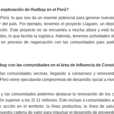
e exploración de Hudbay en el Perú?
erú, lo que nos da un enorme potencial para generar nuevas
ur del país. Por ejemplo, tenemos el proyecto Llaguen, un depó
ión. Este proyecto no se encuentra a mucha altura y está bast
os, lo que facilita la logística. Además, tenemos actividades 
 en proceso de negociación con las comunidades para poder
ay con las comunidades en el área de influencia de Cons
s comunidades vecinas, llegando a consensos y renovando lo
rú viene ejecutando compromisos de desarrollo social a nivel p
y y las comunidades podemos destacar la renovación de los c
ón superior a los S/ 11 millones. Esto incluye a comunidades 
 acción en el territorio: la línea productiva, la línea de sa
uestra cadena de valor para impulsar el desarrollo de proveedo