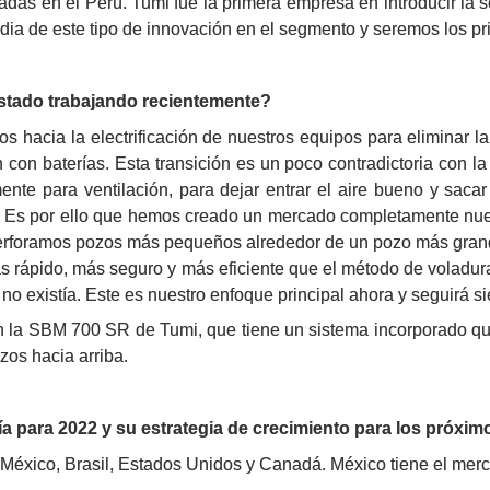
das en el Perú. Tumi fue la primera empresa en introducir la 
dia de este tipo de innovación en el segmento y seremos los pr
stado trabajando recientemente?
hacia la electrificación de nuestros equipos para eliminar la
 con baterías. Esta transición es un poco contradictoria con l
mente para ventilación, para dejar entrar el aire bueno y sac
. Es por ello que hemos creado un mercado completamente nue
erforamos pozos más pequeños alrededor de un pozo más grande 
s rápido, más seguro y más eficiente que el método de voladura
 existía. Este es nuestro enfoque principal ahora y seguirá sié
la SBM 700 SR de Tumi, que tiene un sistema incorporado que 
zos hacia arriba.
ía para 2022 y su estrategia de crecimiento para los próxi
 México, Brasil, Estados Unidos y Canadá. México tiene el mer