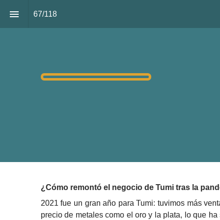
67
/
118
Marc Blatt
TUMI RAIS
¿Cómo remontó el negocio de Tumi tras la pan
2021 fue un gran año para Tumi: tuvimos más venta
precio de metales como el oro y la plata, lo que ha