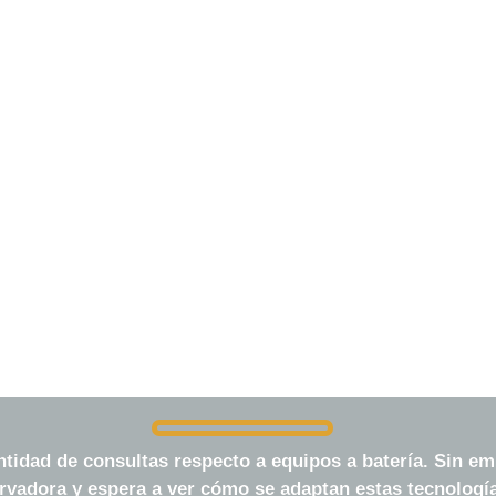
power-agnostic
idad de consultas respecto a equipos a batería. Sin emb
rvadora y espera a ver cómo se adaptan estas tecnología