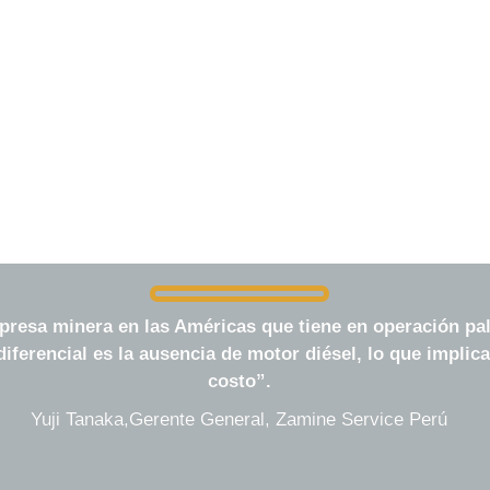
resa minera en las Américas que tiene en operación pala
diferencial es la ausencia de motor diésel, lo que impli
costo
”
.
Yuji Tanaka,Gerente General, Zamine Service Perú